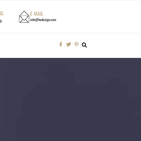
NS
E-MAIL
info@hedesign.com
00