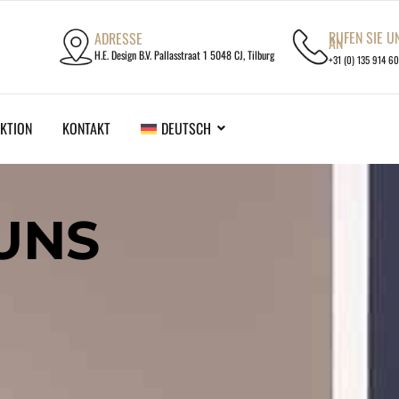
RUFEN SIE U
ADRESSE
AN
H.E. Design B.V. Pallasstraat 1 5048 CJ, Tilburg
+31 (0) 135 914 6
KTION
KONTAKT
DEUTSCH
UNS